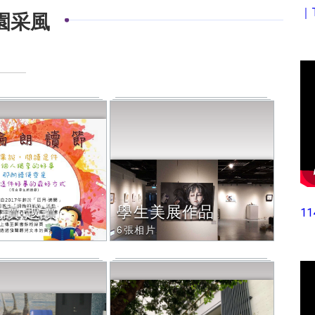
｜
園采風
悅讀‧越讀
學生美展作品
1
6張相片