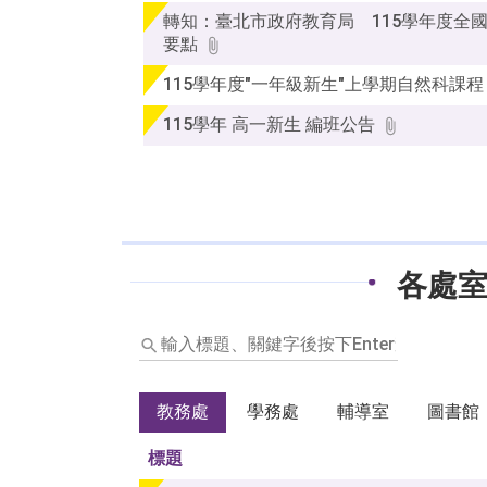
轉知：臺北市政府教育局 115學年度全
要點
115學年度"一年級新生"上學期自然科課程
115學年 高一新生 編班公告
各處
輸
入
標
題、
教務處
學務處
輔導室
圖書館
關
鍵
標題
字