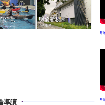
育活動
明倫新校園
7張相片
明
明
倫導讀