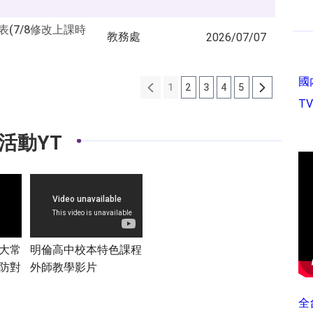
(7/8修改上課時
教務處
2026/07/07
國
1
2
3
4
5
T
活動YT
大常
明倫高中校本特色課程
防對
外師教學影片
全