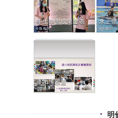
學生學習成果發表
水上體
6張相片
5張相片
臺加博雅盟
9張相片
明