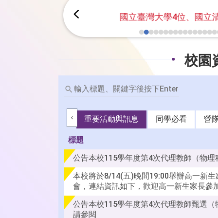
國立成功大學
校園
輸
入
標
題、
重要活動與訊息
同學必看
營隊
關
鍵
標題
字
後
公告本校115學年度第4次代理教師（物
按
本校將於8/14(五)晚間19:00舉辦高一
下
會，連結資訊如下，歡迎高一新生家長參
Enter
查
公告本校115學年度第4次代理教師甄選（
詢
請參閱