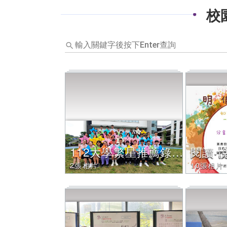
校
輸
入
關
鍵
字
後
按
下
Enter
查
詢，
112大學繁星推薦錄取學生
閱讀‧
下
2張相片
10張相片
方
內
容
將
改
變