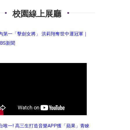
校園線上展廳
內第一「擊劍女將」 洪莉翔奪世中運冠軍｜
VBS新聞
台唯一! 高三生打造音樂APP獲「蘋果」青睞