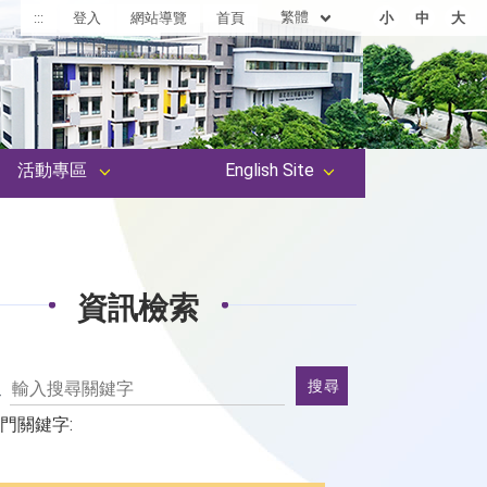
繁體
:::
登入
網站導覽
首頁
小
中
大
活動專區
English Site
資訊檢索
輸
搜尋
入
門關鍵字:
搜
尋
關